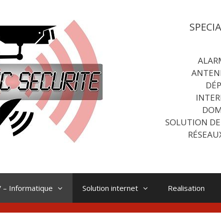
SPECI
ALAR
ANTEN
DÉ
INTER
DOM
SOLUTION DE
RÉSEAU
 – Informatique
Solution internet
Realisation