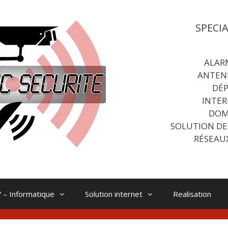
SPECI
ALAR
ANTEN
DÉ
INTER
DOM
SOLUTION DE
RÉSEAU
 – Informatique
Solution internet
Realisation