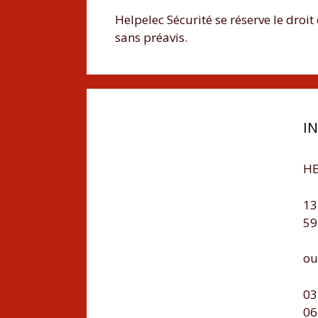
Helpelec Sécurité se réserve le droit
sans préavis.
I
HE
13
59
ou
03
06