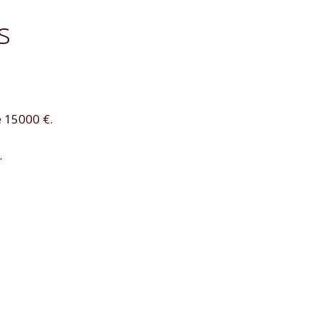
s
e 15000 €.
.