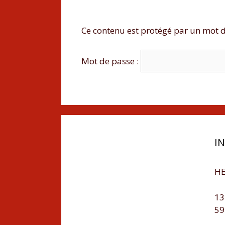
Ce contenu est protégé par un mot de 
Mot de passe :
I
HE
13
59