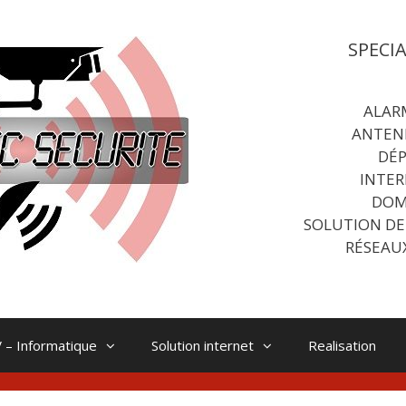
SPECI
ALAR
ANTEN
DÉ
INTER
DOM
SOLUTION DE
RÉSEAU
 – Informatique
Solution internet
Realisation